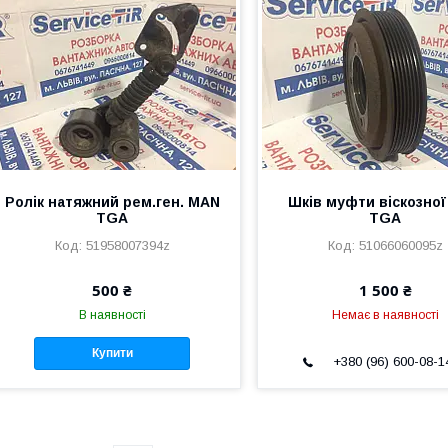
Ролік натяжний рем.ген. MAN
Шків муфти віскозно
TGA
TGA
51958007394z
51066060095z
500 ₴
1 500 ₴
В наявності
Немає в наявності
Купити
+380 (96) 600-08-1