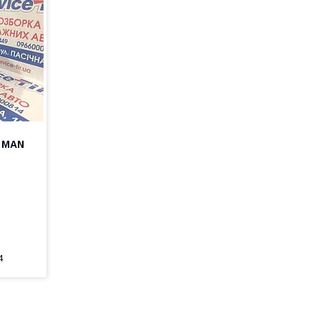
ї MAN
4