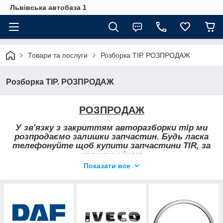
Львівська автобаза 1
Товари та послуги
Розборка ТІР. РОЗПРОДАЖ
Розборка ТІР. РОЗПРОДАЖ
РОЗПРОДАЖ
У зв'язку з закриттям авторазборки тір ми
розпродаємо залишки запчастин. Будь ласка
телефонуйте щоб купити запчастини TIR, за
кращою ціною
Показати все
Більше 10 000 оригінальних запчастин.
Розборка ДАФ, ІВЕКО, МАН, МЕРСЕДЕС, РЕНО,
СКАНІЯ, ВОЛЬВО