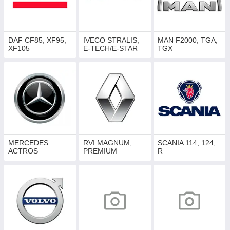
DAF CF85, XF95,
IVECO STRALIS,
MAN F2000, TGA,
XF105
E-TECH/E-STAR
TGX
MERCEDES
RVI MAGNUM,
SCANIA 114, 124,
ACTROS
PREMIUM
R