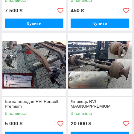
В наявності
В наявності
7 500
450
₴
₴
Купити
Купити
Балка передня RVI Renault
Лінивець RVI
Premium
MAGNUM/PREMIUM
В наявності
В наявності
5 000
20 000
₴
₴