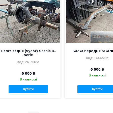
Балка задня (чулок) Scania R-
Балка передня SCANI
serie
1444229z
2637065z
6 000 ₴
6 000 ₴
В наявності
В наявності
Купити
Купити