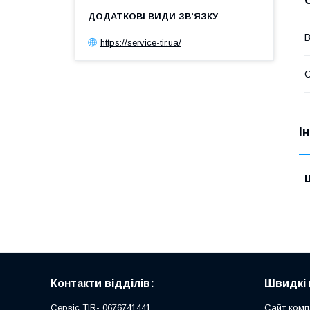
В
https://service-tir.ua/
С
І
Ц
Контакти відділів:
Швидкі 
Сервіс TIR- 0676741441
Сайт комп