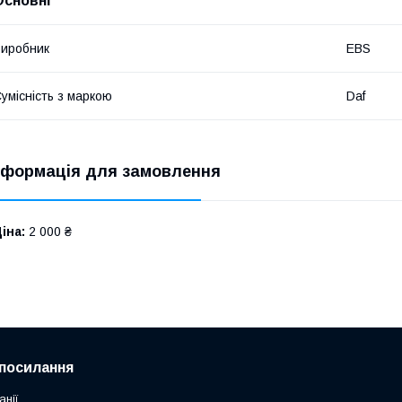
Основні
иробник
EBS
умісність з маркою
Daf
нформація для замовлення
іна:
2 000 ₴
посилання
анії