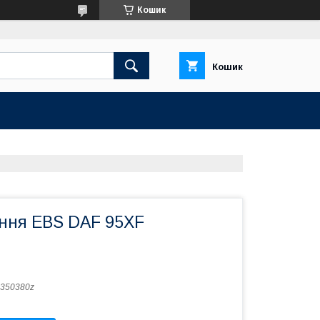
Кошик
Кошик
іння EBS DAF 95XF
350380z