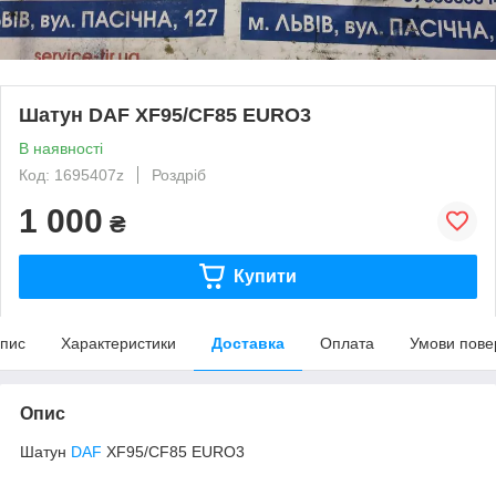
Шатун DAF XF95/CF85 EURO3
В наявності
Код: 1695407z
Роздріб
1 000
₴
Купити
пис
Характеристики
Доставка
Оплата
Умови пове
Опис
Шатун
DAF
XF95/CF85 EURO3