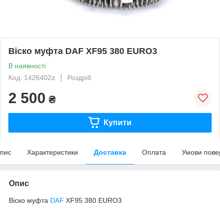
Віско муфта DAF XF95 380 EURO3
В наявності
Код: 1426402z
Роздріб
2 500
₴
Купити
пис
Характеристики
Доставка
Оплата
Умови пове
Опис
Віско муфта
DAF
XF95 380 EURO3