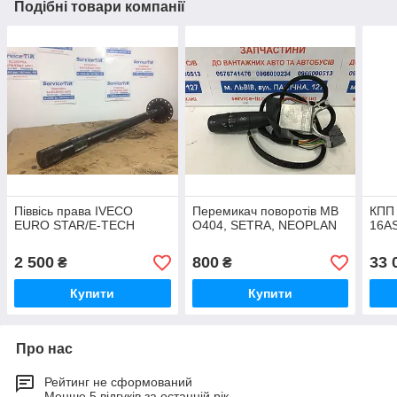
Подібні товари компанії
Піввісь права IVECO
Перемикач поворотів MB
КПП
EURO STAR/E-TECH
O404, SETRA, NEOPLAN
16AS
2 500
800
33 
₴
₴
Купити
Купити
Про нас
Рейтинг не сформований
Менше 5 відгуків за останній рік