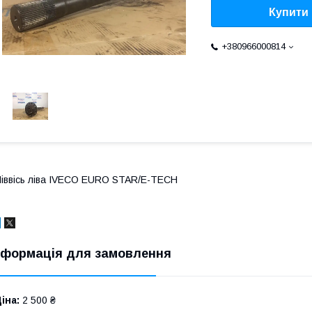
Купити
+380966000814
іввісь ліва IVECO EURO STAR/E-TECH
нформація для замовлення
іна:
2 500 ₴