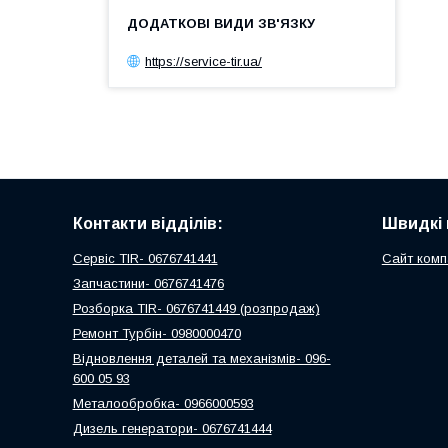
https://service-tir.ua/
Контакти відділів:
Швидкі 
Сервіс TIR- 0676741441
Сайт комп
Запчастини- 0676741476
Розборка TIR- 0676741449 (розпродаж)
Ремонт Турбін- 0980000470
Відновлення деталей та механізмів- 096-
600 05 93
Металообробка- 0966000593
Дизель генератори- 0676741444