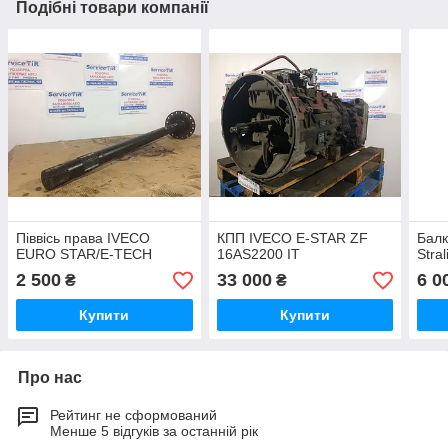
Подібні товари компанії
Піввісь права IVECO
КПП IVECO E-STAR ZF
Балк
EURO STAR/E-TECH
16AS2200 IT
Stra
2 500
33 000
6 0
₴
₴
Купити
Купити
Про нас
Рейтинг не сформований
Менше 5 відгуків за останній рік