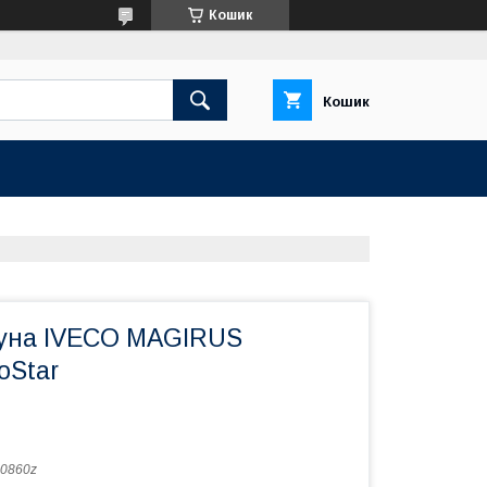
Кошик
Кошик
вуна IVECO MAGIRUS
oStar
0860z