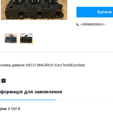
Купити
+380966000814
оловка двівуна IVECO MAGIRUS EuroTech/EuroStar
нформація для замовлення
іна:
8 500 ₴