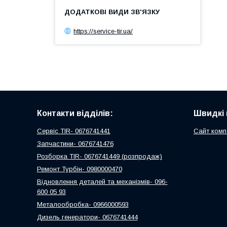
https://service-tir.ua/
Контакти відділів:
Швидкі 
Сервіс TIR- 0676741441
Сайт комп
Запчастини- 0676741476
Розборка TIR- 0676741449 (розпродаж)
Ремонт Турбін- 0980000470
Відновлення деталей та механізмів- 096-
600 05 93
Металообробка- 0966000593
Дизель генератори- 0676741444