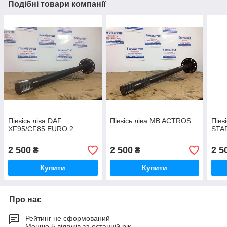
Подібні товари компанії
Піввісь ліва DAF
Піввісь ліва MB ACTROS
Півв
XF95/CF85 EURO 2
STA
2 500
2 500
2 5
₴
₴
Купити
Купити
Про нас
Рейтинг не сформований
Менше 5 відгуків за останній рік