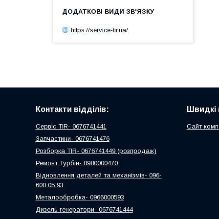
https://service-tir.ua/
Контакти відділів:
Швидкі 
Сервіс TIR- 0676741441
Сайт комп
Запчастини- 0676741476
Розборка TIR- 0676741449 (розпродаж)
Ремонт Турбін- 0980000470
Відновлення деталей та механізмів- 096-
600 05 93
Металообробка- 0966000593
Дизель генератори- 0676741444