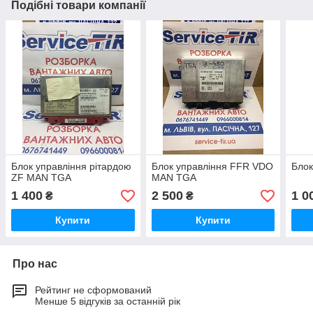
Подібні товари компанії
Блок управління рітардою
Блок управління FFR VDO
Блок
ZF MAN TGA
MAN TGA
1 400
2 500
1 0
₴
₴
Купити
Купити
Про нас
Рейтинг не сформований
Менше 5 відгуків за останній рік