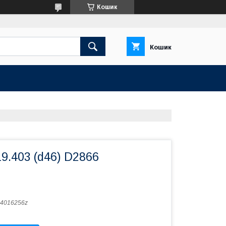
Кошик
Кошик
9.403 (d46) D2866
4016256z