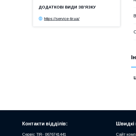
В
https://service-tir.ua/
С
І
Ц
Контакти відділів:
Швидкі 
Сервіс TIR- 0676741441
Сайт комп