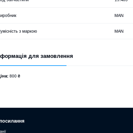
иробник
MAN
умісність з маркою
MAN
нформація для замовлення
іна:
800 ₴
посилання
анії