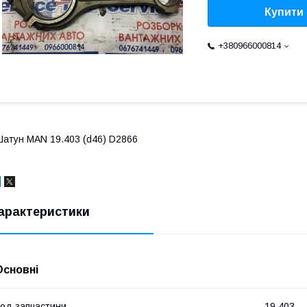
Купити
+380966000814
атун MAN 19.403 (d46) D2866
арактеристики
Основні
од запчастини
19.403