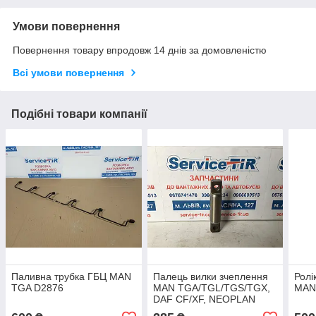
Умови повернення
Повернення товару впродовж 14 днів за домовленістю
Всі умови повернення
Подібні товари компанії
Паливна трубка ГБЦ MAN
Палець вилки зчеплення
Ролі
TGA D2876
MAN TGA/TGL/TGS/TGX,
MAN
DAF CF/XF, NEOPLAN