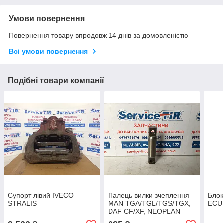
Умови повернення
Повернення товару впродовж 14 днів за домовленістю
Всі умови повернення
Подібні товари компанії
Супорт лівий IVECO
Палець вилки зчеплення
Блок
STRALIS
MAN TGA/TGL/TGS/TGX,
ECU
DAF CF/XF, NEOPLAN