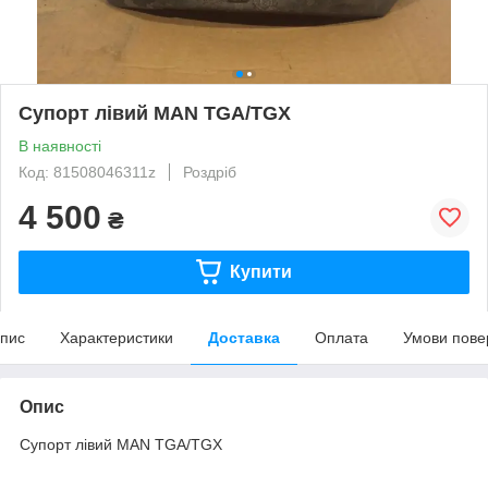
Супорт лівий MAN TGA/TGX
В наявності
Код: 81508046311z
Роздріб
4 500
₴
Купити
пис
Характеристики
Доставка
Оплата
Умови пове
Опис
Супорт лівий MAN TGA/TGX