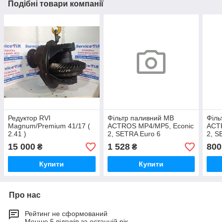
Подібні товари компанії
Редуктор RVI
Фільтр паливний MB
Філь
Magnum/Premium 41/17 (
ACTROS MP4/MP5, Econic
ACT
2.41 )
2, SETRA Euro 6
2, S
15 000
1 528
800
₴
₴
Купити
Купити
Про нас
Рейтинг не сформований
Менше 5 відгуків за останній рік