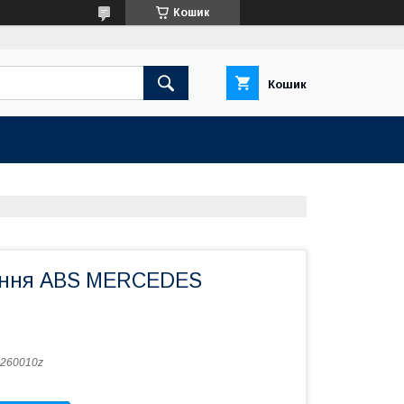
Кошик
Кошик
іння ABS MERCEDES
260010z