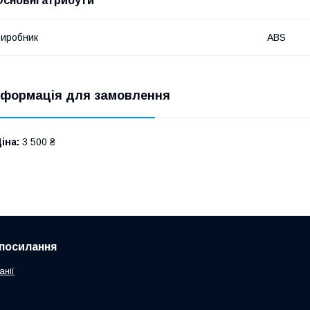
Основні атрибути
иробник
ABS
нформація для замовлення
іна:
3 500 ₴
посилання
анії