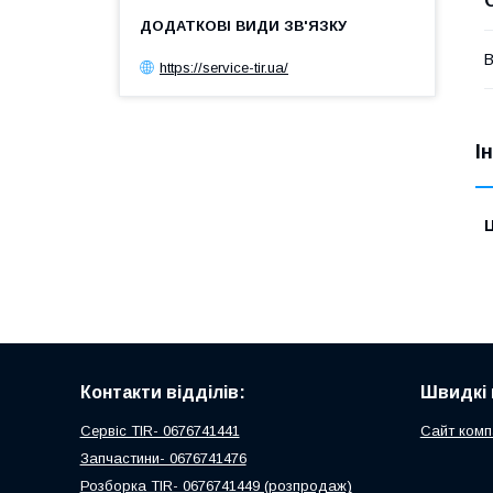
В
https://service-tir.ua/
І
Ц
Контакти відділів:
Швидкі 
Сервіс TIR- 0676741441
Сайт комп
Запчастини- 0676741476
Розборка TIR- 0676741449 (розпродаж)