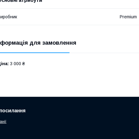
Основні атрибути
иробник
Premium
нформація для замовлення
іна:
3 000 ₴
посилання
анії