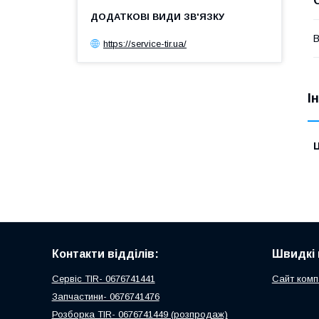
В
https://service-tir.ua/
І
Ц
Контакти відділів:
Швидкі 
Сервіс TIR- 0676741441
Сайт комп
Запчастини- 0676741476
Розборка TIR- 0676741449 (розпродаж)