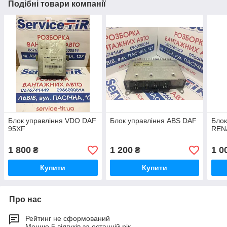
Подібні товари компанії
Блок управління VDO DAF
Блок управління ABS DAF
Блок
95XF
REN
1 800
1 200
1 0
₴
₴
Купити
Купити
Про нас
Рейтинг не сформований
Менше 5 відгуків за останній рік