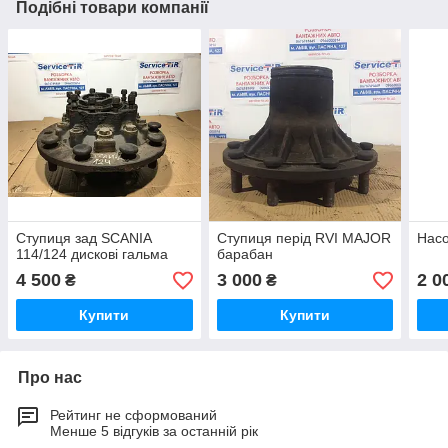
Подібні товари компанії
Ступиця зад SCANIA
Ступиця перід RVI MAJOR
Нас
114/124 дискові гальма
барабан
4 500
3 000
2 0
₴
₴
Купити
Купити
Про нас
Рейтинг не сформований
Менше 5 відгуків за останній рік