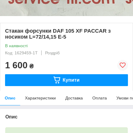
Стакан форсунки DAF 105 XF PACCAR з
носиком L=72/14,15 E-5
В наявності
Код: 1629459-1T
Роздріб
1 600
₴
Купити
Опис
Характеристики
Доставка
Оплата
Умови п
Опис