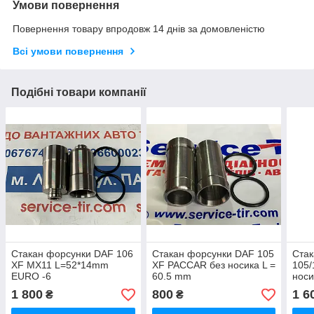
Умови повернення
Повернення товару впродовж 14 днів за домовленістю
Всі умови повернення
Подібні товари компанії
Стакан форсунки DAF 106
Стакан форсунки DAF 105
Стак
XF MX11 L=52*14mm
XF PACCAR без носика L =
105/
EURO -6
60.5 mm
носи
(рем
1 800
800
1 6
₴
₴