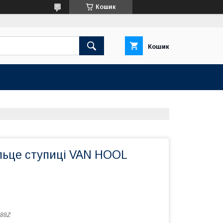
Кошик
Кошик
льце ступиці VAN HOOL
88Z