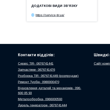
https://service-tir.ua/
Контакти відділів:
Швидкі 
Сервіс TIR- 0676741441
Сайт комп
Запчастини- 0676741476
Розборка TIR- 0676741449 (розпродаж)
Ремонт Турбін- 0980000470
Відновлення деталей та механізмів- 096-
600 05 93
Металообробка- 0966000593
Дизель генератори- 0676741444