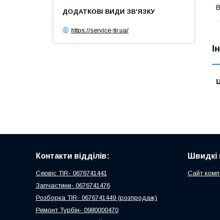
В
https://service-tir.ua/
І
Ц
Контакти відділів:
Швидкі 
Сервіс TIR- 0676741441
Сайт комп
Запчастини- 0676741476
Розборка TIR- 0676741449 (розпродаж)
Ремонт Турбін- 0980000470