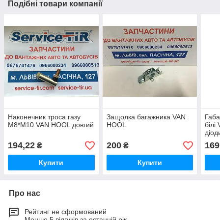
Подібні товари компанії
Наконечник троса газу
Защолка багажника VAN
Габа
M8*M10 VAN HOOL довгий
HOOL
білі
діод
194,22
200
169
₴
₴
Купити
Купити
Про нас
Рейтинг не сформований
Менше 5 відгуків за останній рік