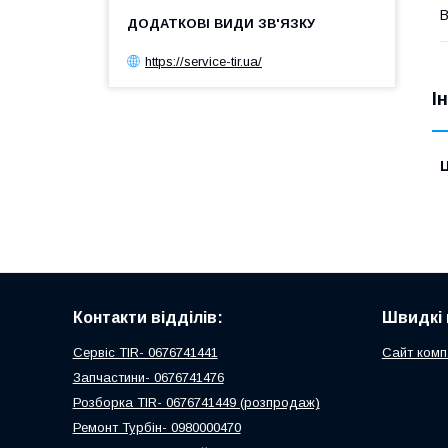
В
https://service-tir.ua/
І
Ц
Контакти відділів:
Швидкі 
Сервіс TIR- 0676741441
Сайт комп
Запчастини- 0676741476
Розборка TIR- 0676741449 (розпродаж)
Ремонт Турбін- 0980000470