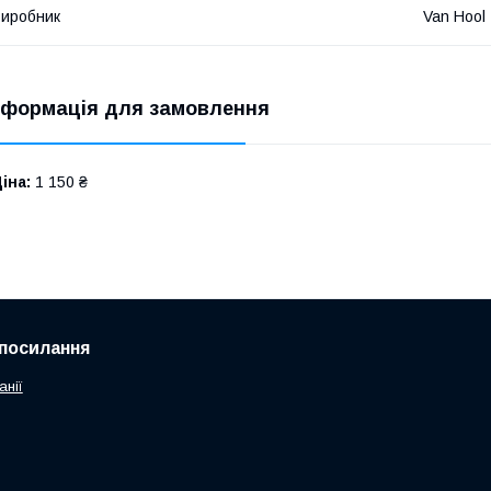
иробник
Van Hool
нформація для замовлення
іна:
1 150 ₴
посилання
анії