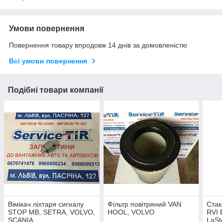
Умови повернення
Повернення товару впродовж 14 днів за домовленістю
Всі умови повернення
Подібні товари компанії
Вімікач ліхтаря сигналу
Фільтр повітряний VAN
Ста
STOP MB, SETRA, VOLVO,
HOOL, VOLVO
RVI 
SCANIA
LaSt