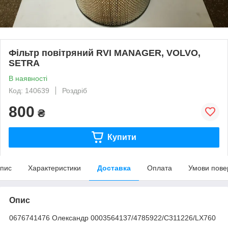
Фільтр повітряний RVI MANAGER, VOLVO,
SETRA
В наявності
Код: 140639
Роздріб
800
₴
Купити
пис
Характеристики
Доставка
Оплата
Умови пове
Опис
0676741476 Олександр 0003564137/4785922/C311226/LX760