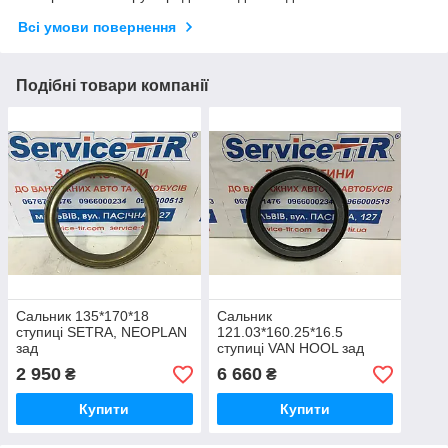
Всі умови повернення
Подібні товари компанії
Сальник 135*170*18
Сальник
ступиці SETRA, NEOPLAN
121.03*160.25*16.5
зад
ступиці VAN HOOL зад
(касета)
2 950
6 660
₴
₴
Купити
Купити