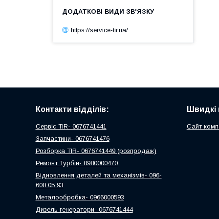
https://service-tir.ua/
Контакти відділів:
Швидкі 
Сервіс TIR- 0676741441
Сайт комп
Запчастини- 0676741476
Розборка TIR- 0676741449 (розпродаж)
Ремонт Турбін- 0980000470
Відновлення деталей та механізмів- 096-
600 05 93
Металообробка- 0966000593
Дизель генератори- 0676741444