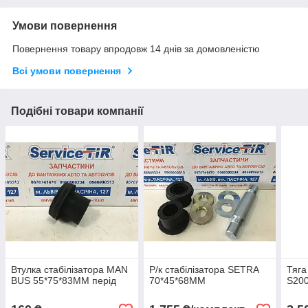
Умови повернення
Повернення товару впродовж 14 днів за домовленістю
Всі умови повернення
Подібні товари компанії
Втулка стабілізатора MAN
Р/к стабілізатора SETRA
Тяга
BUS 55*75*83MM перід
70*45*68ММ
S20