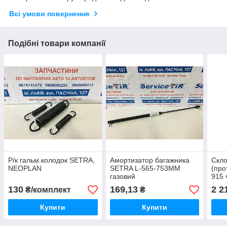
Всі умови повернення
Подібні товари компанії
Р/к гальм.колодок SETRA,
Амортизатор багажника
Скло
NEOPLAN
SETRA L-565-753MM
(про
газовий
915 
130
169,13
2 2
₴/комплект
₴
Купити
Купити