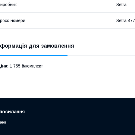
иробник
Setra
росс-номери
Setra 47
нформація для замовлення
іна:
1 755 ₴/комплект
посилання
анії