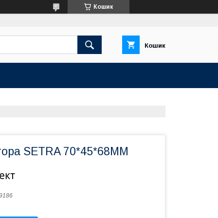
Кошик
Кошик
атора SETRA 70*45*68ММ
ект
9186