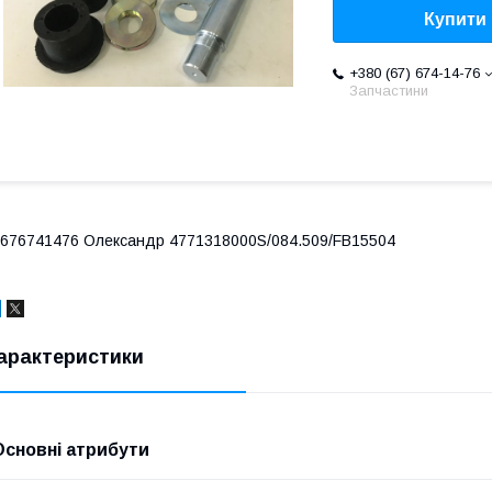
Купити
+380 (67) 674-14-76
Запчастини
676741476 Олександр 4771318000S/084.509/FB15504
арактеристики
Основні атрибути