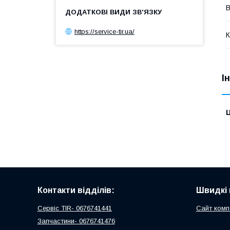
В
https://service-tir.ua/
К
І
Ц
Контакти відділів:
Швидкі 
Сервіс TIR- 0676741441
Сайт комп
Запчастини- 0676741476