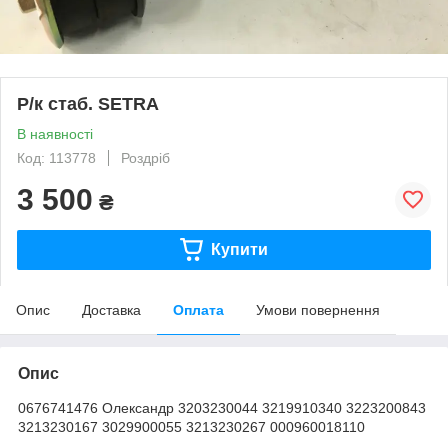
Р/к стаб. SETRA
В наявності
Код: 113778
Роздріб
3 500
₴
Купити
Опис
Доставка
Оплата
Умови повернення
Опис
0676741476 Олександр 3203230044 3219910340 3223200843
3213230167 3029900055 3213230267 000960018110