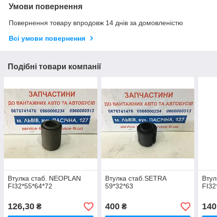
Умови повернення
Повернення товару впродовж 14 днів за домовленістю
Всі умови повернення
Подібні товари компанії
Втулка стаб. NEOPLAN
Втулка стаб.SETRA
Втул
FI32*55*64*72
59*32*63
FI32
126,30
400
140
₴
₴