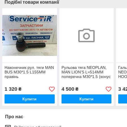
Подібні товари компанії
Наконечник рул. тяги MAN
Рульова тяга NEOPLAN,
Галь
BUS M30*1.5 L155MM
MAN LION'S L=514MM
NEO
правінь
поперечна М30*1.5 (конус
HOOL
30мм)
10X
1 320
4 500
3 4
₴
₴
Купити
Купити
Про нас