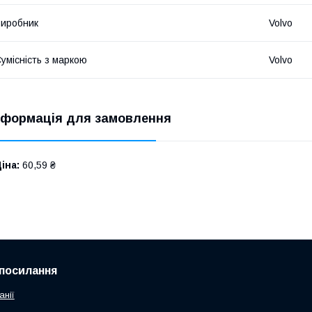
иробник
Volvo
умісність з маркою
Volvo
нформація для замовлення
іна:
60,59 ₴
посилання
анії