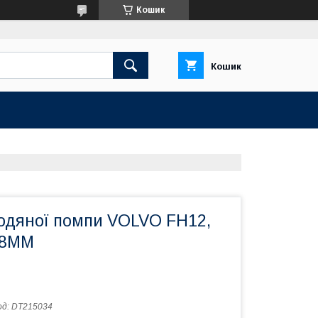
Кошик
Кошик
одяної помпи VOLVO FH12,
*8MM
од:
DT215034