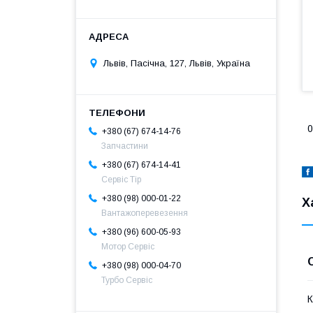
Львів, Пасічна, 127, Львів, Україна
0
+380 (67) 674-14-76
Запчастини
+380 (67) 674-14-41
Сервіс Тір
+380 (98) 000-01-22
Х
Вантажоперевезення
+380 (96) 600-05-93
Мотор Сервіс
+380 (98) 000-04-70
Турбо Сервіс
К