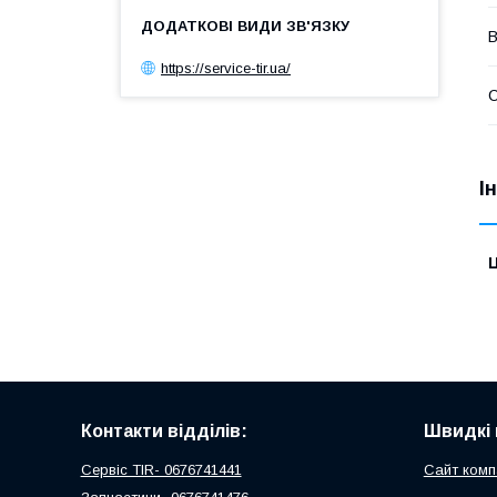
В
https://service-tir.ua/
С
І
Ц
Контакти відділів:
Швидкі 
Сервіс TIR- 0676741441
Сайт комп