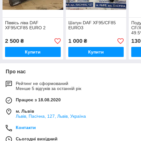
Піввісь ліва DAF
Шатун DAF XF95/CF85
Под
XF95/CF85 EURO 2
EURO3
CF/
49.5
2 500
1 000
130
₴
₴
Купити
Купити
Про нас
Рейтинг не сформований
Менше 5 відгуків за останній рік
Працює з 18.08.2020
м. Львів
Львів, Пасічна, 127, Львів, Україна
Контакти
Сьогодні вихідний