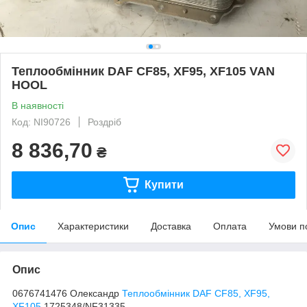
Теплообмінник DAF CF85, XF95, XF105 VAN
HOOL
В наявності
Код: NI90726
Роздріб
8 836,70
₴
Купити
Опис
Характеристики
Доставка
Оплата
Умови п
Опис
0676741476 Олександр
Теплообмінник
DAF CF85, XF95,
XF105
1725348/NF31335