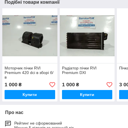
Подібні товари компанії
Моторчик пічки RVI
Радіатор пічки RVI
Пічк
Premium 420 dci в зборі б/
Premium DXI
в
1 000
1 000
3 0
₴
₴
Купити
Купити
Про нас
Рейтинг не сформований
Менше 5 відгуків за останній рік