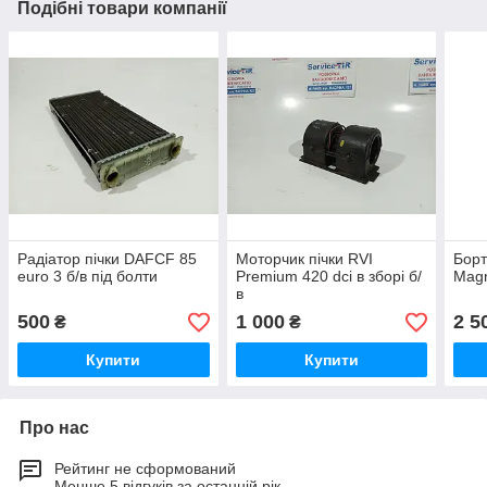
Подібні товари компанії
Радіатор пічки DAFCF 85
Моторчик пічки RVI
Борт
euro 3 б/в під болти
Premium 420 dci в зборі б/
Mag
в
500
1 000
2 5
₴
₴
Купити
Купити
Про нас
Рейтинг не сформований
Менше 5 відгуків за останній рік