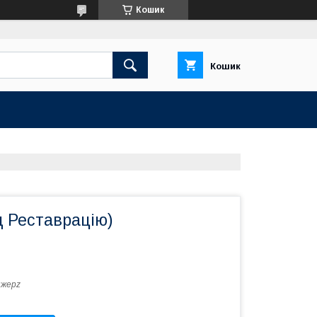
Кошик
Кошик
д Реставрацію)
нжерz