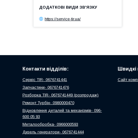
https://service-tir.ua/
Контакти відділів:
Швидкі 
Сервіс TIR- 0676741441
Сайт комп
Запчастини- 0676741476
Розборка TIR- 0676741449 (розпродаж)
Ремонт Турбін- 0980000470
Відновлення деталей та механізмів- 096-
600 05 93
Металообробка- 0966000593
Дизель генератори- 0676741444