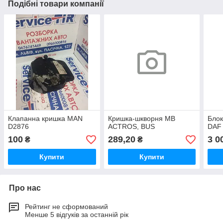
Подібні товари компанії
Клапанна кришка MAN
Кришка-шкворня MB
Блок
D2876
ACTROS, BUS
DAF
100
289,20
3 0
₴
₴
Купити
Купити
Про нас
Рейтинг не сформований
Менше 5 відгуків за останній рік