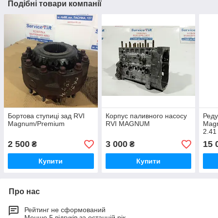
Подібні товари компанії
Бортова ступиці зад RVI
Корпус паливного насосу
Реду
Magnum/Premium
RVI MAGNUM
Magn
2.41
2 500
3 000
15 
₴
₴
Купити
Купити
Про нас
Рейтинг не сформований
Менше 5 відгуків за останній рік