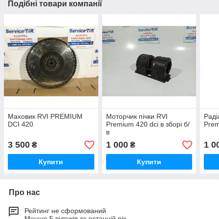
Подібні товари компанії
Маховик RVI PREMIUM
Моторчик пічки RVI
Раді
DCI 420
Premium 420 dci в зборі б/
Prem
в
3 500
1 000
1 0
₴
₴
Купити
Купити
Про нас
Рейтинг не сформований
Менше 5 відгуків за останній рік