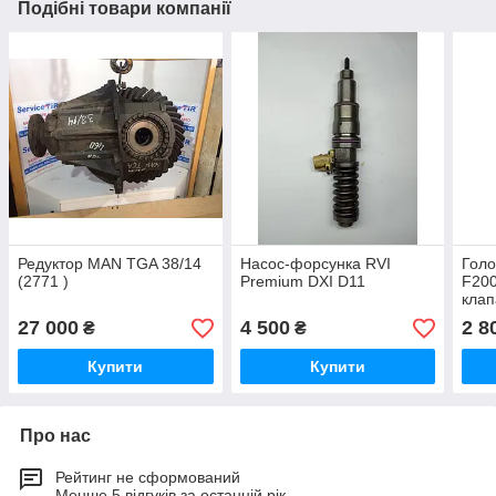
Подібні товари компанії
Редуктор MAN TGA 38/14
Насос-форсунка RVI
Голо
(2771 )
Premium DXI D11
F200
кла
27 000
4 500
2 8
₴
₴
Купити
Купити
Про нас
Рейтинг не сформований
Менше 5 відгуків за останній рік