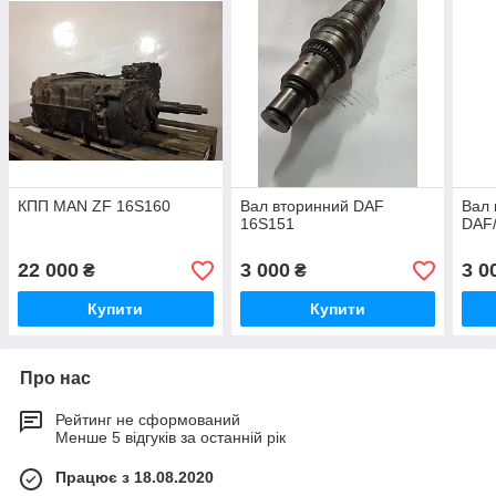
КПП MAN ZF 16S160
Вал вторинний DAF
Вал 
16S151
DAF
22 000
3 000
3 0
₴
₴
Купити
Купити
Про нас
Рейтинг не сформований
Менше 5 відгуків за останній рік
Працює з 18.08.2020