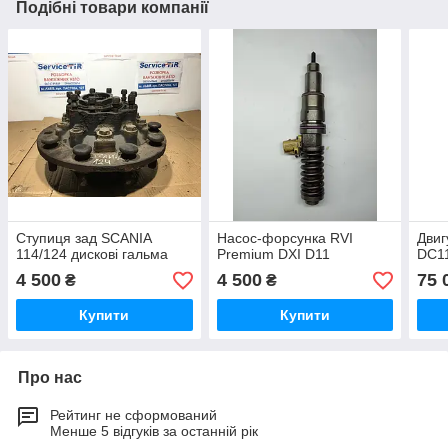
Подібні товари компанії
Ступиця зад SCANIA
Насос-форсунка RVI
Двиг
114/124 дискові гальма
Premium DXI D11
DC11
4 500
4 500
75 
₴
₴
Купити
Купити
Про нас
Рейтинг не сформований
Менше 5 відгуків за останній рік