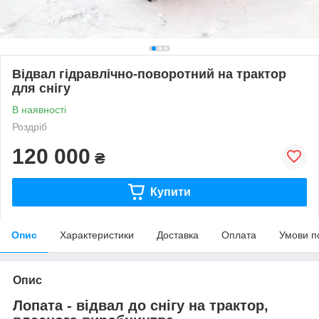
Відвал гідравлічно-поворотний на трактор
для снігу
В наявності
Роздріб
120 000
₴
Купити
Опис
Характеристики
Доставка
Оплата
Умови п
Опис
Лопата - відвал до снігу на трактор,