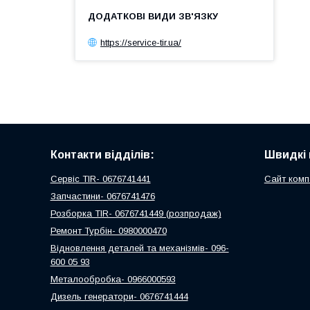
https://service-tir.ua/
Контакти відділів:
Швидкі 
Сервіс TIR- 0676741441
Сайт комп
Запчастини- 0676741476
Розборка TIR- 0676741449 (розпродаж)
Ремонт Турбін- 0980000470
Відновлення деталей та механізмів- 096-
600 05 93
Металообробка- 0966000593
Дизель генератори- 0676741444