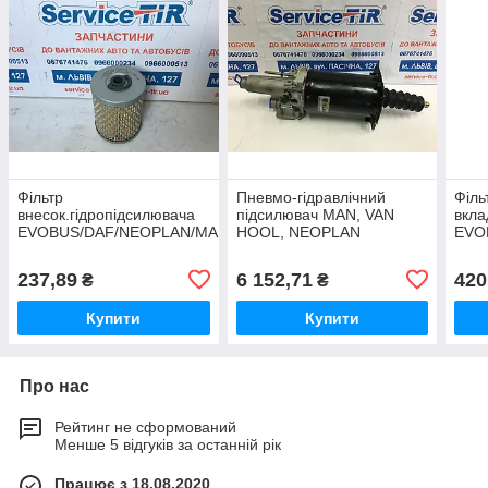
Фільтр
Пневмо-гідравлічний
Філь
внесок.гідропідсилювача
підсилювач MAN, VAN
вкла
EVOBUS/DAF/NEOPLAN/MAN/MB/RVI/SCANIA
HOOL, NEOPLAN
EVO
237,89
6 152,71
420
₴
₴
Купити
Купити
Про нас
Рейтинг не сформований
Менше 5 відгуків за останній рік
Працює з 18.08.2020